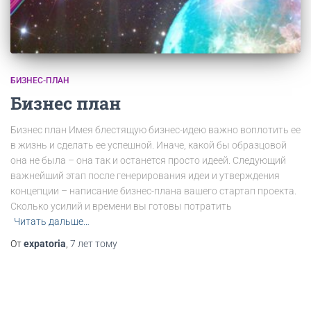
БИЗНЕС-ПЛАН
Бизнес план
Бизнес план Имея блестящую бизнес-идею важно воплотить ее
в жизнь и сделать ее успешной. Иначе, какой бы образцовой
она не была – она так и останется просто идеей. Следующий
важнейший этап после генерирования идеи и утверждения
концепции – написание бизнес-плана вашего стартап проекта.
Сколько усилий и времени вы готовы потратить
Читать дальше…
От
expatoria
,
7 лет
тому